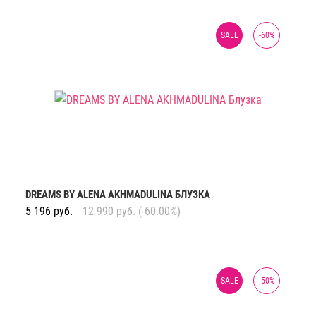
SALE
-
60
%
DREAMS BY ALENA AKHMADULINA БЛУЗКА
5 196
руб.
12 990
руб.
(-60.00%)
SALE
-
50
%